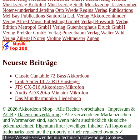
Musikverlag Knöpferl
Musikverlag Seith
Musikverlag Tastenzauber
Notenwunderland Jetelina
Otto Wrede Regina Verlag
Publications
Mel Bay
Publications Santorella Ltd.
Verlag Akkordeonkinder
Verlag Alfred Music Publishing GmbH
Verlag Bosworth
Verlag
Edition Metropol GmbH
Verlag Gutenberghaus Druck GmbH
Verlag Preißler GmbH
Verlag Purzelbaum
Verlag Walter Wild
Verlag Zillertal Noten
Violine
Weltmeister
Zupan
Neueste Beiträge
Classic Cantabile 72 Bass Akkordeon
Loib Starter III 72 RD Einsteiger
JTS CX-516 Akkordeon-Mikrofon
Audix ADX20i-p Miniatur Mikrofon
Das Mundharmonika-Liederbuch
© 2026
Akkordeon Shop
· Alle Rechte vorbehalten ·
Impressum &
AGB
·
Datenschutzerklärung
·
Alle verwendeten Markenzeichen
und Wortmarken sind, auch wenn nicht ausdrücklich als solche
gekennzeichnet, Eigentum ihrer jeweiligen Inhaber. All logos and
trademarks used are the property of their registered owners ✓
Diese Website verwendet nur technisch notwendige Cookies.