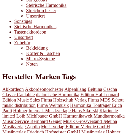
Steirische Harmonika
Streichorchester
Unsortiert
Sonstiges
Steirische Harmonikas
Tastenakkordeon
Unsortiert
Zubehör
Bekleidung
Koffer & Taschen
Mikro-Systeme
Noten
Hersteller Marken Tags
Akkordeon
Akkordeonorchester
Alpenklang
Beltuna
Cascha
Classic Cantabile
diatonische Harmonika
Edition Hal Leonard
Edition Music Sales
Firma Holzschuh Verlag
Firma MDS Schott
music distribution
Firma Weltmusik
Harmonika-Tonträger Erich
Pauli
Hohner
Internat. Musikverlage Hans Sikorski
Klarinette
limited
Loib
Michlbauer GmbH Harmonikawelt
Mundharmonika
Music Service Bernhard Geiger
Musik-Grossversand Jetelina
Musikverlag Apollo
Musikverlag Edition Melodie GmbH
Musikverlag Friedrich Hofmeister GmbH
Musikverlag Hohner