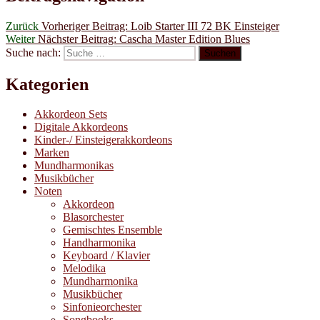
Zurück
Vorheriger Beitrag:
Loib Starter III 72 BK Einsteiger
Weiter
Nächster Beitrag:
Cascha Master Edition Blues
Suche nach:
Suchen
Kategorien
Akkordeon Sets
Digitale Akkordeons
Kinder-/ Einsteigerakkordeons
Marken
Mundharmonikas
Musikbücher
Noten
Akkordeon
Blasorchester
Gemischtes Ensemble
Handharmonika
Keyboard / Klavier
Melodika
Mundharmonika
Musikbücher
Sinfonieorchester
Songbooks