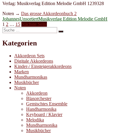
Verlag: Musikverlag Edition Melodie GmbH 1239328
Noten →
Das grosse Akkordeonbuch 2
Autor
Kategorien
Schlagwörter
Johannes
Unsortiert
Musikverlag Edition Melodie GmbH
Seitennummerierung
Seite
Seite
Seite
1
2
…
15
Nächste Seite
Suche
der
Suchen
nach:
Beiträge
Kategorien
Akkordeon Sets
Digitale Akkordeons
Kinder-/ Einsteigerakkordeons
Marken
Mundharmonikas
Musikbücher
Noten
Akkordeon
Blasorchester
Gemischtes Ensemble
Handharmonika
Keyboard / Klavier
Melodika
Mundharmonika
Musikbücher