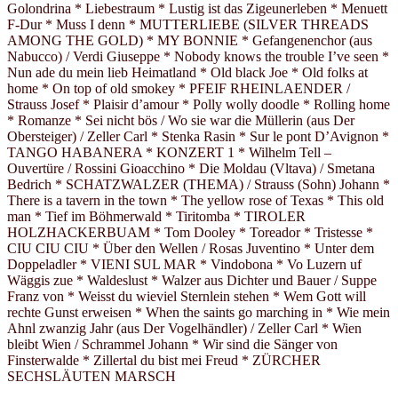
Golondrina * Liebestraum * Lustig ist das Zigeunerleben * Menuett
F-Dur * Muss I denn * MUTTERLIEBE (SILVER THREADS
AMONG THE GOLD) * MY BONNIE * Gefangenenchor (aus
Nabucco) / Verdi Giuseppe * Nobody knows the trouble I’ve seen *
Nun ade du mein lieb Heimatland * Old black Joe * Old folks at
home * On top of old smokey * PFEIF RHEINLAENDER /
Strauss Josef * Plaisir d’amour * Polly wolly doodle * Rolling home
* Romanze * Sei nicht bös / Wo sie war die Müllerin (aus Der
Obersteiger) / Zeller Carl * Stenka Rasin * Sur le pont D’Avignon *
TANGO HABANERA * KONZERT 1 * Wilhelm Tell –
Ouvertüre / Rossini Gioacchino * Die Moldau (Vltava) / Smetana
Bedrich * SCHATZWALZER (THEMA) / Strauss (Sohn) Johann *
There is a tavern in the town * The yellow rose of Texas * This old
man * Tief im Böhmerwald * Tiritomba * TIROLER
HOLZHACKERBUAM * Tom Dooley * Toreador * Tristesse *
CIU CIU CIU * Über den Wellen / Rosas Juventino * Unter dem
Doppeladler * VIENI SUL MAR * Vindobona * Vo Luzern uf
Wäggis zue * Waldeslust * Walzer aus Dichter und Bauer / Suppe
Franz von * Weisst du wieviel Sternlein stehen * Wem Gott will
rechte Gunst erweisen * When the saints go marching in * Wie mein
Ahnl zwanzig Jahr (aus Der Vogelhändler) / Zeller Carl * Wien
bleibt Wien / Schrammel Johann * Wir sind die Sänger von
Finsterwalde * Zillertal du bist mei Freud * ZÜRCHER
SECHSLÄUTEN MARSCH