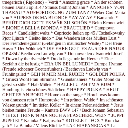
truegerisch ( Rigoletto) – Verdi * Amazing grace * An der schönen
blauen Donau op 314 / Strauss (Sohn) Johann * ÄNNCHEN VON
THARAU * AUFFORDERUNG ZUM TANZ / Weber Carl Maria
von * AUPRES DE MA BLONDE * AY AY AY * Barcarole *
BEHÜT DICH GOTT ES WÄR ZU SCHÖN * Beim Kronenwirt
* BIONDA BELLA BIONDA * BRAUTLIED * Camptown
Races * Candlelight waltz * Capriccio Italien op 45 / Tschaikowsky
Pjotr Iljitsch * Cielito lindo * Das Wandern ist des Müllers Lust *
Der Fremdenlegionär (Gefangen in maurischer Wüste) * Der treue
Husar * Der Wilddieb * DIE EHRE GOTTES AUS DER NATUR
OP 48/4 / Beethoven Ludwig van * Donauwellen / Ivanovici Josef
* Down by the riverside * Du du liegst mir im Herzen * Eine
Seefahrt die ist lustig * ERA UN BEL LUNEDI * Europa Hymne
(Freude schoener Goetterfunken) / Beethoven Ludwig van *
Frühlingslied * GEH’N MER MAL RÜBER * GOLDEN POLKA
* Grüezi Wohl Frau Stirnimaa * Guantanamera * Guter Mond du
gehst so stille * Hab Mitleid * HALLELUJAH I’M A BUM *
Hamburg ist ein schönes Städtchen * HAPPY POLKA * HEUT
GEHT ES AN BORD * Home on the range * Horch was kommt
von draussen rein * Humoreske * Im grünen Walde * Im schönsten
Wiesengrunde * Im tiefen Keller * In einem Polenstädtchen * Jesus
bleibet meine Freude – Kantate BWV 147 / Bach Johann Sebastian
* JETZT TRINK’N MA NOCH A FLASCHERL WEIN * JUPPI
JUPPI EI * Kalinka * Katjuscha * KOTELETT FOX * Kum ba
yah * La Bamba / Valens Ritchie * LA CHIAPANECAS * La