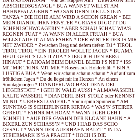
BA UNS DAHOAM * Von der Kappler Alm * DEM JAGA SEIN
ABSCHIEDSGSANGL * BUA WANNST WILLST AM
HAHNPFALZ GEHN * WO SAN DENN DIE LUSTIGN
TANZA * DIE HOHE ALM WIRD A SCHON GREAN * BEI
MEIN DIANDL IHRN FENSTER * GRIASS DI GOTT DU
SCHENI SCHWOAGERIN * ABER SCHAU SCHAU WIA’S
REGNEN TUAT * JA WANN IN ALLER FRUAH * BUA
WILLST AUF D‘ ALMA FAHRN * DER WINTER DER IS MIR
NET ZWIDER * Zwischen Berg und tiefem tiefem Tal * TIROL
TIROL TIROL * EIN TIROLER WOLLTE JAGEN * BUAMA
HEUT GEHT’S LUSTI ZUA * STEIG ICH DEN BERG
HINAUF * DAHOAM BEIM DIANDL BLEIB I’S NET * ISS
MIT MIR TRINK MIT MIR * Rosenstock Holderblüh * BIN A
LUSTIGA BUA * Wenn wir schaun schaun schaun * Auf auf zum
fröhlichen Jagen * Du du liegst mir im Herzen * An einem
Sonntagmorgen * DIANDERL WO HAST DENN DEI
LIEGERSTATT * I GEH IN WALD AUSSI * ALMAWASSERL
KALTE WASSERL * DIANDERL BIST STOLZ oder KENNST
MI NIT * UEBERS LOATERL * Spinn spinn Spinnerin * AM
SUNNTAG IS SCHEIFLINGER KIRTAG * WAS’N STEIRER
GFREUT * FAHNR MA HOAM * WANN I GEH GEH I
SCHNELL * AUF DER GWAHN DER KLOANE HAHN * A
BIXERL ZUN SCHIASS’N * UND I HAB DAS SCHO
GESAGT * WANN DER AUERHAHN BALZT * IN DA
STEIERMARK IS’S A PRACHT * HOCH IS DIE