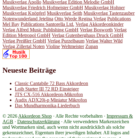
Musikverlag Apollo
Musikverlag Edition Melodie GmbH
Musikverlag Friedrich Hofmeister GmbH
Musikverlag Hohner
Musikverlag Knöpferl
Musikverlag Seith
Musikverlag Tastenzauber
Notenwunderland Jetelina
Otto Wrede Regina Verlag
Publications
Mel Bay
Publications Santorella Ltd.
Verlag Akkordeonkinder
Verlag Alfred Music Publishing GmbH
Verlag Bosworth
Verlag
Edition Metropol GmbH
Verlag Gutenberghaus Druck GmbH
Verlag Preißler GmbH
Verlag Purzelbaum
Verlag Walter Wild
Verlag Zillertal Noten
Violine
Weltmeister
Zupan
Neueste Beiträge
Classic Cantabile 72 Bass Akkordeon
Loib Starter III 72 RD Einsteiger
JTS CX-516 Akkordeon-Mikrofon
Audix ADX20i-p Miniatur Mikrofon
Das Mundharmonika-Liederbuch
© 2026
Akkordeon Shop
· Alle Rechte vorbehalten ·
Impressum &
AGB
·
Datenschutzerklärung
·
Alle verwendeten Markenzeichen
und Wortmarken sind, auch wenn nicht ausdrücklich als solche
gekennzeichnet, Eigentum ihrer jeweiligen Inhaber. All logos and