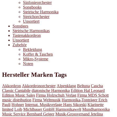
Sinfonieorchester
Songbooks
Steirische Harmonika
Streichorchester
Unsortiert
Sonstiges
Steirische Harmonikas
Tastenakkordeon
Unsortiert
Zubehör
Bekleidung
Koffer & Taschen
Mikro-Systeme
Noten
Hersteller Marken Tags
Akkordeon
Akkordeonorchester
Alpenklang
Beltuna
Cascha
Classic Cantabile
diatonische Harmonika
Edition Hal Leonard
Edition Music Sales
Firma Holzschuh Verlag
Firma MDS Schott
music distribution
Firma Weltmusik
Harmonika-Tonträger Erich
Pauli
Hohner
Internat. Musikverlage Hans Sikorski
Klarinette
limited
Loib
Michlbauer GmbH Harmonikawelt
Mundharmonika
Music Service Bernhard Geiger
Musik-Grossversand Jetelina