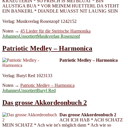
KRAEUTERIN * SO FRISCH IS MEI BLUAT * BIN
ALUSTIGA BUA * VOR MEINEM HUETTERL DA STEHT
EIN BANKERL * DIANDLE MUASST NIT LAUNIG SEIN
Verlag: Musikverlag Rosenzopf 1242152
Noten →
45 Lieder für die Steirische Harmonika
Autor
Kategorien
Schlagwörter
Johannes
Unsortiert
Musikverlag Rosenzopf
Patriotic Medley – Harmonica
Patriotic Medley – Harmonica
Verlag: Buryl Red 1023133
Noten →
Patriotic Medley – Harmonica
Autor
Kategorien
Schlagwörter
Johannes
Unsortiert
Buryl Red
Das grosse Akkordeonbuch 2
Das grosse Akkordeonbuch 2
ACH ICH HAB * ACH SCHATZ
MEIN SCHATZ * Ach wie ist’s möglich dann * Ach wie so