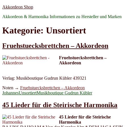
Zum
Akkordeon Shop
Inhalt
Akkordeon & Harmonika Informationen zu Hersteller und Marken
springen
Kategorie:
Unsortiert
Fruehstuecksbrettchen – Akkordeon
Fruehstuecksbrettchen –
Akkordeon
Verlag: Musikboutique Gudrun Kübler 439321
Noten →
Fruehstuecksbrettchen – Akkordeon
Autor
Kategorien
Schlagwörter
Johannes
Unsortiert
Musikboutique Gudrun Kübler
45 Lieder für die Steirische Harmonika
45 Lieder für die Steirische
Harmonika