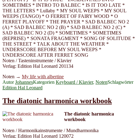
SOMETIMES * INTRO TO BALBEC * IS IT TOO LATE *
THE LETTERS * Lullaby * MY SOUL WEEPS * MY SOUL
WEEPS (TANGO) * O FERRET OF FAIRY WOOD * O
FERRET PLAYOFF * THE PRAYER * SAD BALBEC NO 2
(A) * SAD BALBEC NO 2 (B) * SAD BALBEC NO 2 (C) *
SAD BALBEC NO 2 (D) * SOMETIMES * SOMETIMES
(REPRISE) * SONATA FRAGMENT * SONG OF SOLITUDE *
THE STREET * TALK ABOUT THE WEATHER *
UNDERSCORE BEFORE MY SOUL WEEPS *
UNDERSCORE AFTER FERRET SONG
Noten / Tasteninstrumente / Klavier
Verlag: Edition Hal Leonard 201134
Noten →
My life with albertine
Autor
Johannes
Kategorien
Keyboard / Klavier
,
Noten
Schlagwörter
Edition Hal Leonard
The diatonic harmonica workbook
The diatonic harmonica
workbook
Noten / Harmonikainstrumente / Mundharmonika
Verlag: Edition Hal Leonard 120072