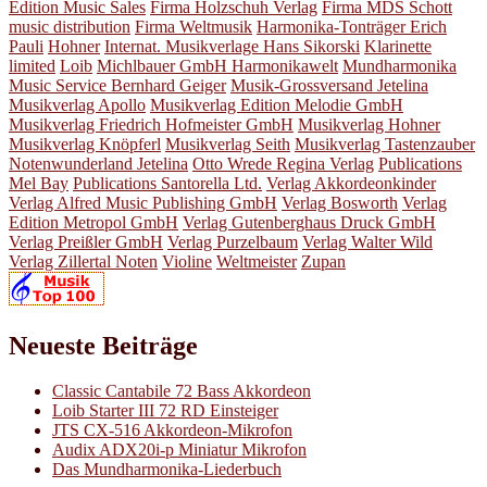
Edition Music Sales
Firma Holzschuh Verlag
Firma MDS Schott
music distribution
Firma Weltmusik
Harmonika-Tonträger Erich
Pauli
Hohner
Internat. Musikverlage Hans Sikorski
Klarinette
limited
Loib
Michlbauer GmbH Harmonikawelt
Mundharmonika
Music Service Bernhard Geiger
Musik-Grossversand Jetelina
Musikverlag Apollo
Musikverlag Edition Melodie GmbH
Musikverlag Friedrich Hofmeister GmbH
Musikverlag Hohner
Musikverlag Knöpferl
Musikverlag Seith
Musikverlag Tastenzauber
Notenwunderland Jetelina
Otto Wrede Regina Verlag
Publications
Mel Bay
Publications Santorella Ltd.
Verlag Akkordeonkinder
Verlag Alfred Music Publishing GmbH
Verlag Bosworth
Verlag
Edition Metropol GmbH
Verlag Gutenberghaus Druck GmbH
Verlag Preißler GmbH
Verlag Purzelbaum
Verlag Walter Wild
Verlag Zillertal Noten
Violine
Weltmeister
Zupan
Neueste Beiträge
Classic Cantabile 72 Bass Akkordeon
Loib Starter III 72 RD Einsteiger
JTS CX-516 Akkordeon-Mikrofon
Audix ADX20i-p Miniatur Mikrofon
Das Mundharmonika-Liederbuch