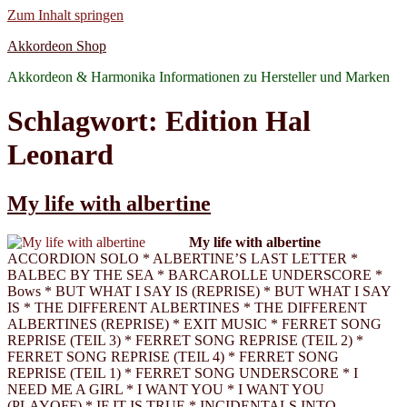
Zum Inhalt springen
Akkordeon Shop
Akkordeon & Harmonika Informationen zu Hersteller und Marken
Schlagwort:
Edition Hal
Leonard
My life with albertine
My life with albertine
ACCORDION SOLO * ALBERTINE’S LAST LETTER *
BALBEC BY THE SEA * BARCAROLLE UNDERSCORE *
Bows * BUT WHAT I SAY IS (REPRISE) * BUT WHAT I SAY
IS * THE DIFFERENT ALBERTINES * THE DIFFERENT
ALBERTINES (REPRISE) * EXIT MUSIC * FERRET SONG
REPRISE (TEIL 3) * FERRET SONG REPRISE (TEIL 2) *
FERRET SONG REPRISE (TEIL 4) * FERRET SONG
REPRISE (TEIL 1) * FERRET SONG UNDERSCORE * I
NEED ME A GIRL * I WANT YOU * I WANT YOU
(PLAYOFF) * IF IT IS TRUE * INCIDENTALS INTO