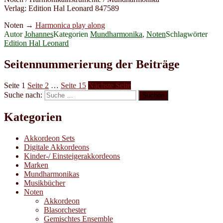
Verlag: Edition Hal Leonard 847589
Noten →
Harmonica play along
Autor
Johannes
Kategorien
Mundharmonika
,
Noten
Schlagwörter
Edition Hal Leonard
Seitennummerierung der Beiträge
Seite
1
Seite
2
…
Seite
15
Nächste Seite
Suche nach:
Suchen
Kategorien
Akkordeon Sets
Digitale Akkordeons
Kinder-/ Einsteigerakkordeons
Marken
Mundharmonikas
Musikbücher
Noten
Akkordeon
Blasorchester
Gemischtes Ensemble