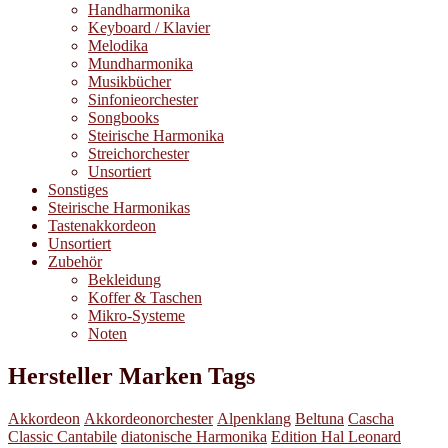
Handharmonika
Keyboard / Klavier
Melodika
Mundharmonika
Musikbücher
Sinfonieorchester
Songbooks
Steirische Harmonika
Streichorchester
Unsortiert
Sonstiges
Steirische Harmonikas
Tastenakkordeon
Unsortiert
Zubehör
Bekleidung
Koffer & Taschen
Mikro-Systeme
Noten
Hersteller Marken Tags
Akkordeon
Akkordeonorchester
Alpenklang
Beltuna
Cascha
Classic Cantabile
diatonische Harmonika
Edition Hal Leonard