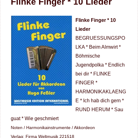
Flinke Finger * 10 Lieder
Flinke Finger * 10
Lieder
BEGRUESSUNGSPO
LKA * Beim Almwirt *
Böhmische
Jugendpolka * Endlich
bei dir * FLINKE
FINGER *
HARMONIKAKLAENG
E * Ich hab dich gern *
RUND HERUM * Sau
guat * Wie geschmiert
Noten / Harmonikainstrumente / Akkordeon
Verlag: Firma Weltmusik 221518