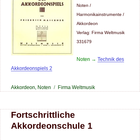
Noten /
Harmonikainstrumente /
Akkordeon
Verlag: Firma Weltmusik
331679
Noten →
Technik des
Akkordeonspiels 2
Kategorien
Schlagwörter
Akkordeon
,
Noten
Firma Weltmusik
Fortschrittliche
Akkordeonschule 1