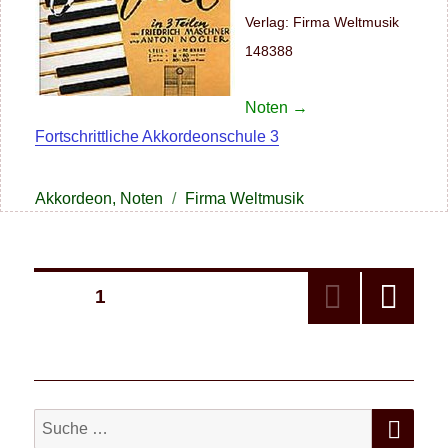
Verlag: Firma Weltmusik
148388
Noten →
Fortschrittliche Akkordeonschule 3
Kategorien
Schlagwörter
Akkordeon
,
Noten
Firma Weltmusik
Seitennummerierung
SEITE
1
NÄC
der
HST
E
SEIT
Beiträge
E
SU
Suche