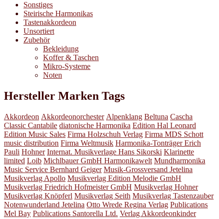
Sonstiges
Steirische Harmonikas
Tastenakkordeon
Unsortiert
Zubehör
Bekleidung
Koffer & Taschen
Mikro-Systeme
Noten
Hersteller Marken Tags
Akkordeon
Akkordeonorchester
Alpenklang
Beltuna
Cascha
Classic Cantabile
diatonische Harmonika
Edition Hal Leonard
Edition Music Sales
Firma Holzschuh Verlag
Firma MDS Schott
music distribution
Firma Weltmusik
Harmonika-Tonträger Erich
Pauli
Hohner
Internat. Musikverlage Hans Sikorski
Klarinette
limited
Loib
Michlbauer GmbH Harmonikawelt
Mundharmonika
Music Service Bernhard Geiger
Musik-Grossversand Jetelina
Musikverlag Apollo
Musikverlag Edition Melodie GmbH
Musikverlag Friedrich Hofmeister GmbH
Musikverlag Hohner
Musikverlag Knöpferl
Musikverlag Seith
Musikverlag Tastenzauber
Notenwunderland Jetelina
Otto Wrede Regina Verlag
Publications
Mel Bay
Publications Santorella Ltd.
Verlag Akkordeonkinder