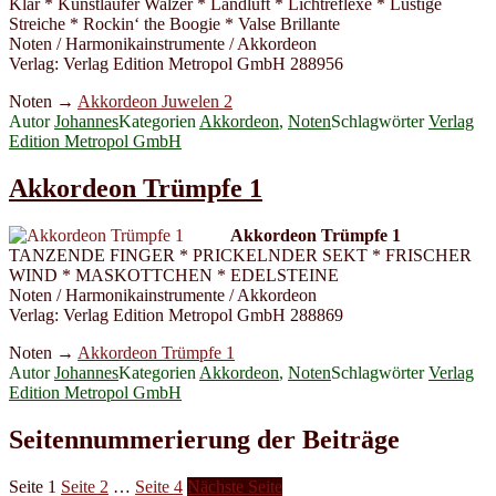
Klar * Kunstläufer Walzer * Landluft * Lichtreflexe * Lustige
Streiche * Rockin‘ the Boogie * Valse Brillante
Noten / Harmonikainstrumente / Akkordeon
Verlag: Verlag Edition Metropol GmbH 288956
Noten →
Akkordeon Juwelen 2
Autor
Johannes
Kategorien
Akkordeon
,
Noten
Schlagwörter
Verlag
Edition Metropol GmbH
Akkordeon Trümpfe 1
Akkordeon Trümpfe 1
TANZENDE FINGER * PRICKELNDER SEKT * FRISCHER
WIND * MASKOTTCHEN * EDELSTEINE
Noten / Harmonikainstrumente / Akkordeon
Verlag: Verlag Edition Metropol GmbH 288869
Noten →
Akkordeon Trümpfe 1
Autor
Johannes
Kategorien
Akkordeon
,
Noten
Schlagwörter
Verlag
Edition Metropol GmbH
Seitennummerierung der Beiträge
Seite
1
Seite
2
…
Seite
4
Nächste Seite