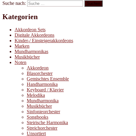
Suche nach:
Suchen
Kategorien
Akkordeon Sets
Digitale Akkordeons
Kinder-/ Einsteigerakkordeons
Marken
Mundharmonikas
Musikbücher
Noten
Akkordeon
Blasorchester
Gemischtes Ensemble
Handharmonika
Keyboard / Klavier
Melodika
Mundharmonika
Musikbücher
Sinfonieorchester
Songbooks
Steirische Harmonika
Streichorchester
Unsortiert