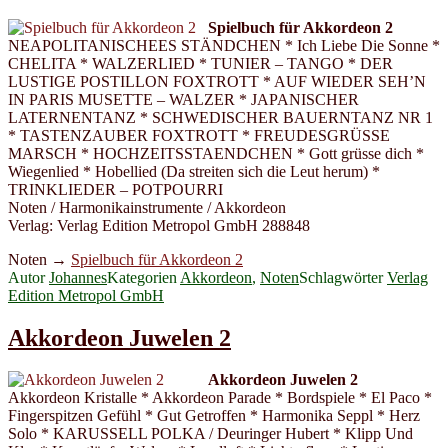
Spielbuch für Akkordeon 2
NEAPOLITANISCHEES STÄNDCHEN * Ich Liebe Die Sonne *
CHELITA * WALZERLIED * TUNIER – TANGO * DER
LUSTIGE POSTILLON FOXTROTT * AUF WIEDER SEH’N
IN PARIS MUSETTE – WALZER * JAPANISCHER
LATERNENTANZ * SCHWEDISCHER BAUERNTANZ NR 1
* TASTENZAUBER FOXTROTT * FREUDESGRÜSSE
MARSCH * HOCHZEITSSTAENDCHEN * Gott grüsse dich *
Wiegenlied * Hobellied (Da streiten sich die Leut herum) *
TRINKLIEDER – POTPOURRI
Noten / Harmonikainstrumente / Akkordeon
Verlag: Verlag Edition Metropol GmbH 288848
Noten →
Spielbuch für Akkordeon 2
Autor
Johannes
Kategorien
Akkordeon
,
Noten
Schlagwörter
Verlag
Edition Metropol GmbH
Akkordeon Juwelen 2
Akkordeon Juwelen 2
Akkordeon Kristalle * Akkordeon Parade * Bordspiele * El Paco *
Fingerspitzen Gefühl * Gut Getroffen * Harmonika Seppl * Herz
Solo * KARUSSELL POLKA / Deuringer Hubert * Klipp Und