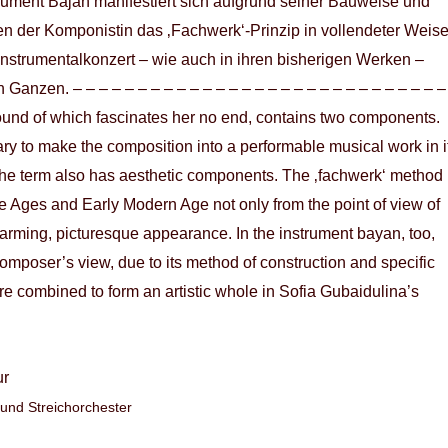
rument Bajan manifestiert sich aufgrund seiner Bauweise und
n der Komponistin das ‚Fachwerk‘-Prinzip in vollendeter Weise
nstrumentalkonzert – wie auch in ihren bisherigen Werken –
anzen. – – – – – – – – – – – – – – – – – – – – – – – – – – – – –
nd of which fascinates her no end, contains two components.
ry to make the composition into a performable musical work in i
, the term also has aesthetic components. The ‚fachwerk‘ method
dle Ages and Early Modern Age not only from the point of view of
charming, picturesque appearance. In the instrument bayan, too,
e composer’s view, due to its method of construction and specific
re combined to form an artistic whole in Sofia Gubaidulina’s
ur
 und Streichorchester