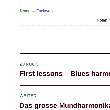
Noten →
Fachwerk
Kategor
Noten
,
Beitragsnavigation
ZURÜCK
First lessons – Blues harm
Vorheriger
Beitrag:
WEITER
Das grosse Mundharmonika
Nächster