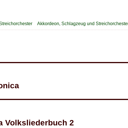
ien
Schlagwörter
Streichorchester
Akkordeon
,
Schlagzeug und Streichorcheste
onica
 Volksliederbuch 2