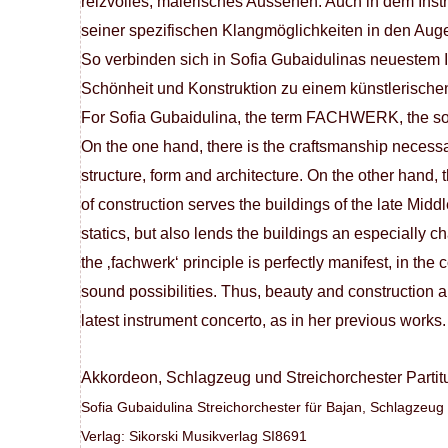
reizvolles, malerisches Aussehen. Auch in dem Inst
seiner spezifischen Klangmöglichkeiten in den Auge
So verbinden sich in Sofia Gubaidulinas neuestem I
Schönheit und Konstruktion zu einem künstlerischen G
For Sofia Gubaidulina, the term FACHWERK, the sou
On the one hand, there is the craftsmanship necessa
structure, form and architecture. On the other hand
of construction serves the buildings of the late Mid
statics, but also lends the buildings an especially 
the ‚fachwerk‘ principle is perfectly manifest, in th
sound possibilities. Thus, beauty and construction a
latest instrument concerto, as in her previous works.
Akkordeon, Schlagzeug und Streichorchester Partit
Sofia Gubaidulina Streichorchester für Bajan, Schlagzeug
Verlag: Sikorski Musikverlag SI8691