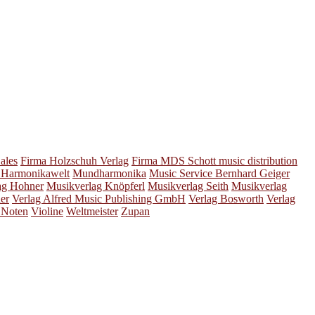
ales
Firma Holzschuh Verlag
Firma MDS Schott music distribution
Harmonikawelt
Mundharmonika
Music Service Bernhard Geiger
ag Hohner
Musikverlag Knöpferl
Musikverlag Seith
Musikverlag
er
Verlag Alfred Music Publishing GmbH
Verlag Bosworth
Verlag
l Noten
Violine
Weltmeister
Zupan