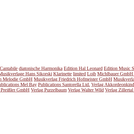
 Cantabile
diatonische Harmonika
Edition Hal Leonard
Edition Music S
 Musikverlage Hans Sikorski
Klarinette
limited
Loib
Michlbauer GmbH 
on Melodie GmbH
Musikverlag Friedrich Hofmeister GmbH
Musikverl
ublications Mel Bay
Publications Santorella Ltd.
Verlag Akkordeonkind
 Preißler GmbH
Verlag Purzelbaum
Verlag Walter Wild
Verlag Zillerta