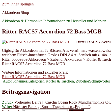
Zum Inhalt springen
Akkordeon Shop
Akkordeon & Harmonika Informationen zu Hersteller und Marken
Ritter RACS7 Accordion 72 Bass MGB
Ritter RACS7 Acco
Gigbag für Akkordeon mit 72 Bässen, Aus vernähtem, wasserabweis
weichem Plüsch-Innenfutter, Großes DIN A4 Außenfach mit zusätzliche
Ritter 00069309 Akkordeon > Zubehör Akkordeon > Koffer & Tasc
Ritter RACS7 Accordion 72 Bass MGB
Weitere Informationen und aktueller Preis:
Ritter RACS7 Accordion 72 Bass MGB
Autor
Johannes
Kategorien
Koffer & Taschen
,
Zubehör
Schlagwörter
Beitragsnavigation
Zurück
Vorheriger Beitrag:
Cascha Ocean Rock Mundharmonika C-
Weiter
Nächster Beitrag:
Zupan Trageriemen „Ergoline“,