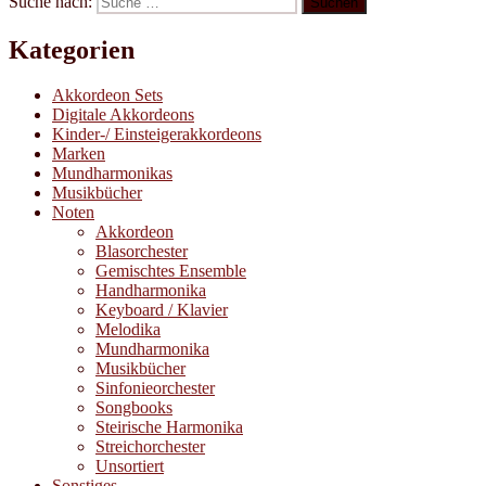
Suche nach:
Suchen
Kategorien
Akkordeon Sets
Digitale Akkordeons
Kinder-/ Einsteigerakkordeons
Marken
Mundharmonikas
Musikbücher
Noten
Akkordeon
Blasorchester
Gemischtes Ensemble
Handharmonika
Keyboard / Klavier
Melodika
Mundharmonika
Musikbücher
Sinfonieorchester
Songbooks
Steirische Harmonika
Streichorchester
Unsortiert
Sonstiges