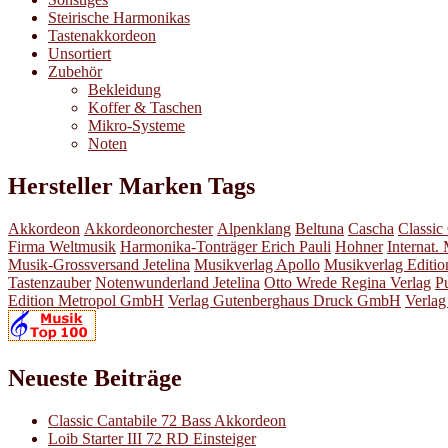
Steirische Harmonikas
Tastenakkordeon
Unsortiert
Zubehör
Bekleidung
Koffer & Taschen
Mikro-Systeme
Noten
Hersteller Marken Tags
Akkordeon
Akkordeonorchester
Alpenklang
Beltuna
Cascha
Classic
Firma Weltmusik
Harmonika-Tonträger Erich Pauli
Hohner
Internat.
Musik-Grossversand Jetelina
Musikverlag Apollo
Musikverlag Editi
Tastenzauber
Notenwunderland Jetelina
Otto Wrede Regina Verlag
P
Edition Metropol GmbH
Verlag Gutenberghaus Druck GmbH
Verlag
Neueste Beiträge
Classic Cantabile 72 Bass Akkordeon
Loib Starter III 72 RD Einsteiger