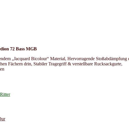
rdion 72 Bass MGB
endem „Jacquard Bicolour“ Material, Hervorragende Stoßabdämpfung 
n Fächern drin, Stabiler Tragegriff & verstellbare Rucksackgurte,
hen
Ritter
Dur